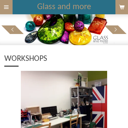
Glass and more
Ga
direct
naar
de
hoofdinhoud
WORKSHOPS