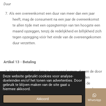
Duur
Als een overeenkomst een duur van meer dan een jaar
heeft, mag de consument na een jaar de overeenkomst
te allen tijde met een opzegtermijn van ten hoogste een
maand opzeggen, tenzij de redelijkheid en billijkheid zich
tegen opzegging vóór het einde van de overeengekomen
duur verzetten.
Artikel 13 - Betaling
Voor zover niet anders is overeengekomen, dienen de door
Deze website gebruikt cookies voor analyse-
de consument verschuldigde bedragen te worden
doeleinden en/of het tonen van advertenties. Door
voldaan binnen 7 werkdagen na het ingaan van de
gebruik te blijven maken van de site gaat u
hiermee akkoord.
bedenktermijn als bedoeld in artikel 6 lid 1. In geval van
een overeenkomst tot het verlenen van een dienst, vangt
Akkoord
E-mailadres
Telefoonnummer
Kaart
Facebook
WhatsApp
deze termijn aan nadat de consument de bevestiging van