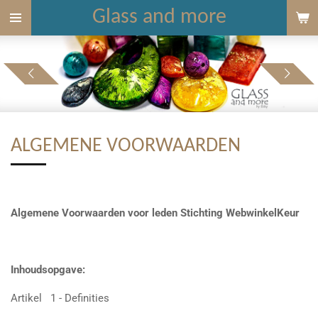
Glass and more
Ga
direct
naar
de
hoofdinhoud
ALGEMENE VOORWAARDEN
Algemene Voorwaarden voor leden Stichting WebwinkelKeur
Inhoudsopgave:
Artikel 1 - Definities