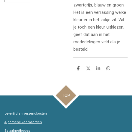
zwartgrijs, blauw en groen.
Het is een verrassing welke
kleur er in het zakje zit. Wil
je toch een kleur uitkiezen,
geef dat aan in het
mededelingen veld als je
besteld.
D
D
S
D
e
e
h
e
l
e
a
l
e
l
r
e
n
e
n
TOP
Levertijd en verzendkosten
Algemene voorwaarden
Betaalmethodes