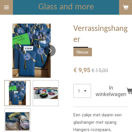
Glass and more
Ga
direct
naar
Verrassingshang
de
hoofdinhoud
er
Nieuw
€ 9,95
€ 15,00
In
winkelwagen
Een zakje met daarin een
glashanger met spang.
Hangers rozepaars,