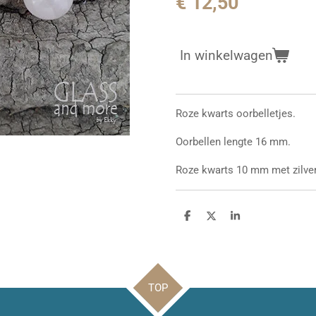
€ 12,50
In winkelwagen
Roze kwarts oorbelletjes.
Oorbellen lengte 16 mm.
Roze kwarts 10 mm met zilvere
D
D
S
e
e
h
l
e
a
e
l
r
n
e
TOP