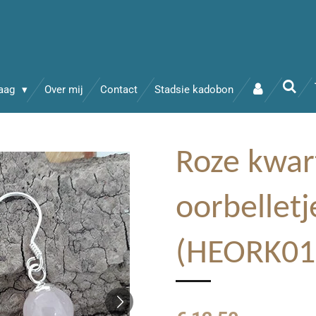
raag
Over mij
Contact
Stadsie kadobon
Roze kwar
oorbelletj
(HEORK01