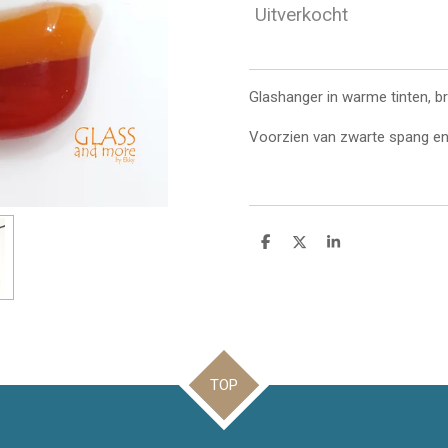
Uitverkocht
Glashanger in warme tinten, bru
Voorzien van zwarte spang en
D
D
S
e
e
h
l
e
a
e
l
r
n
e
TOP