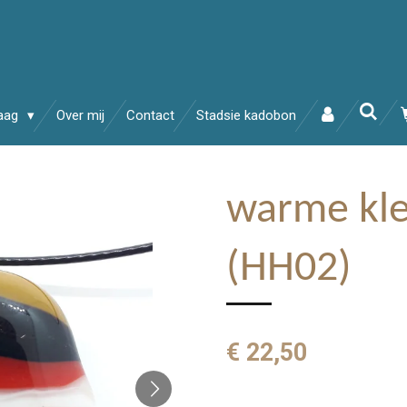
raag
Over mij
Contact
Stadsie kadobon
warme kle
(HH02)
€ 22,50