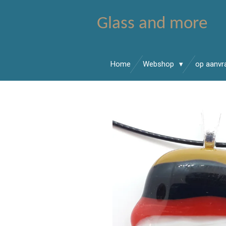
Ga
Glass and more
direct
naar
de
hoofdinhoud
Home
Webshop
op aanv