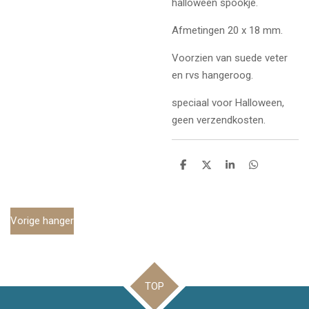
halloween spookje.
Afmetingen 20 x 18 mm.
Voorzien van suede veter
en rvs hangeroog.
speciaal voor Halloween,
geen verzendkosten.
D
D
S
D
e
e
h
e
l
e
a
l
e
l
r
e
n
e
n
Vorige hanger
TOP