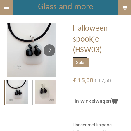
Glass and more
Ga
direct
naar
Halloween
de
hoofdinhoud
spookje
(HSW03)
Sale!
€ 15,00
€ 17,50
In winkelwagen
Hanger met knipoog