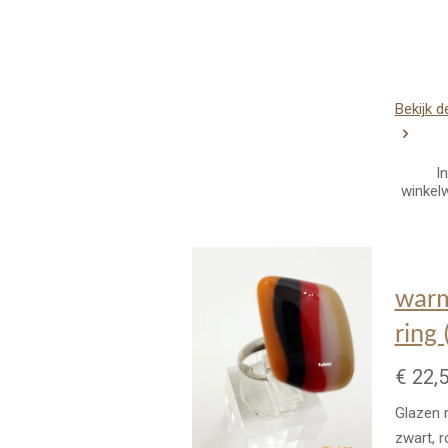
Bekijk d
In
winkel
warm
ring
€ 22,
Glazen r
zwart, r