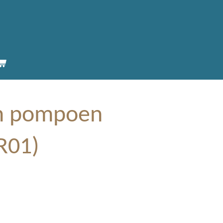
n pompoen
R01)