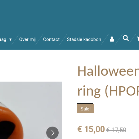
raag
Over mij
Contact
Stadsie kadobon
Hallowee
ring (HPO
Sale!
€ 15,00
€ 17,50