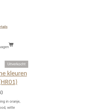
etails
wagen
Uitverkocht
e kleuren
 (HR01)
50
ing in oranje,
ood, witte