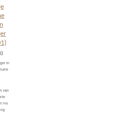
je
ne
en
er
1)
50
ger in
ruine
n van
rte
n rvs
og.