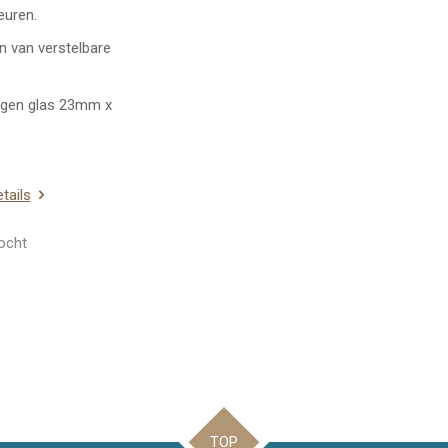
euren.
n van verstelbare
gen glas 23mm x
etails
ocht
TOP