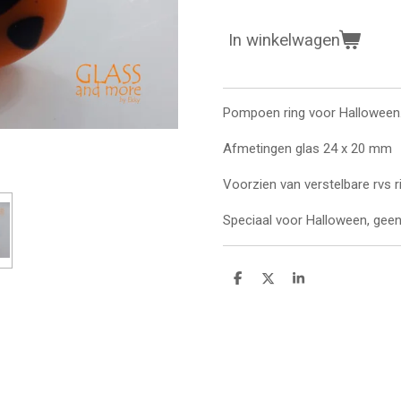
In winkelwagen
Pompoen ring voor Halloween
Afmetingen glas 24 x 20 mm
Voorzien van verstelbare rvs r
Speciaal voor Halloween, gee
D
D
S
e
e
h
l
e
a
e
l
r
n
e