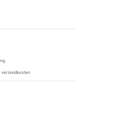
.
ing.
n verzendkosten.