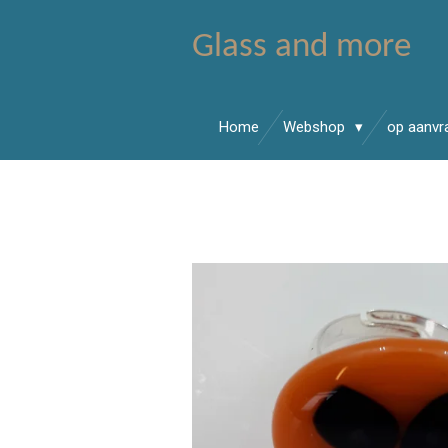
Ga
Glass and more
direct
naar
de
hoofdinhoud
Home
Webshop
op aanv