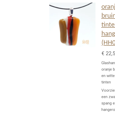
oran
brui
tint
hang
(HH0
€ 22,
Glashan
oranje b
en witte
tinten
Voorzie
een zwa
spang e
hangero