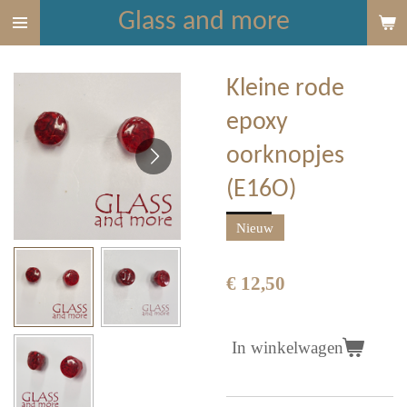
Glass and more
Ga
direct
naar
Kleine rode
de
hoofdinhoud
epoxy
oorknopjes
(E16O)
Nieuw
€ 12,50
In winkelwagen