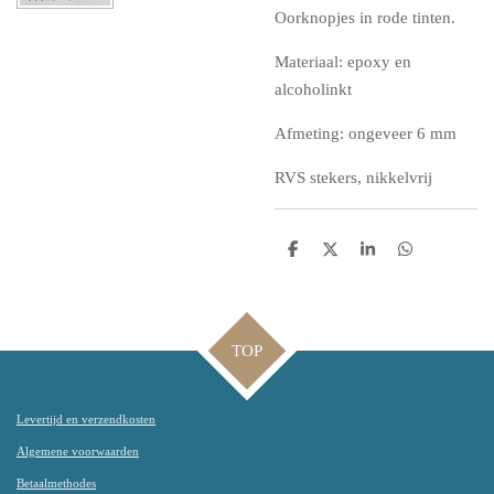
Oorknopjes in rode tinten.
Materiaal: epoxy en
alcoholinkt
Afmeting: ongeveer 6 mm
RVS stekers, nikkelvrij
D
D
S
D
e
e
h
e
l
e
a
l
e
l
r
e
n
e
n
TOP
Levertijd en verzendkosten
Algemene voorwaarden
Betaalmethodes