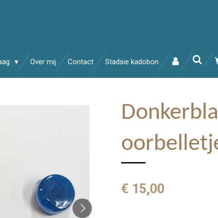
raag
Over mij
Contact
Stadsie kadobon
Donkerbl
oorbelletj
€ 15,00