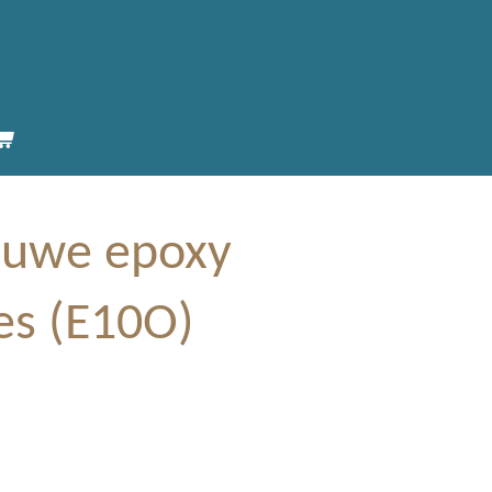
auwe epoxy
es (E10O)