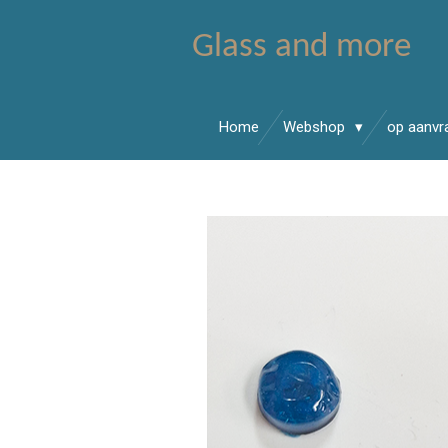
Ga
Glass and more
direct
naar
de
hoofdinhoud
Home
Webshop
op aanv