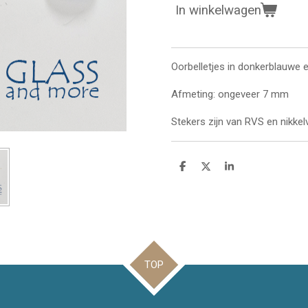
In winkelwagen
Oorbelletjes in donkerblauwe e
Afmeting: ongeveer 7 mm
Stekers zijn van RVS en nikkelvr
D
D
S
e
e
h
l
e
a
e
l
r
n
e
TOP