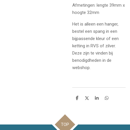
Afmetingen: lengte 39mm x
hoogte 32mm
Het is alleen een hanger,
bestel een spang in een
bijpassende kleur of een
ketting in RVS of zilver.
Deze zijn te vinden bij
benodigdheden in de
webshop.
D
D
S
D
e
e
h
e
l
e
a
l
e
l
r
e
n
e
n
TOP