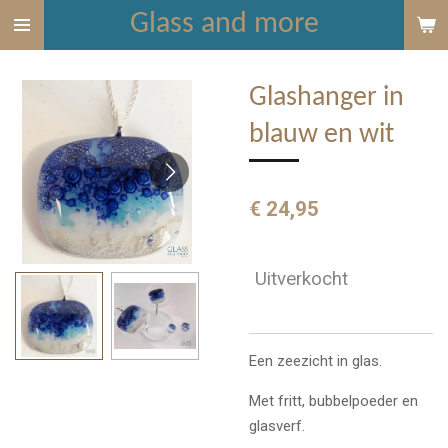
Glass and more
Ga
direct
naar
Glashanger in
de
hoofdinhoud
blauw en wit
€ 24,95
Uitverkocht
Een zeezicht in glas.
Met fritt, bubbelpoeder en
glasverf.