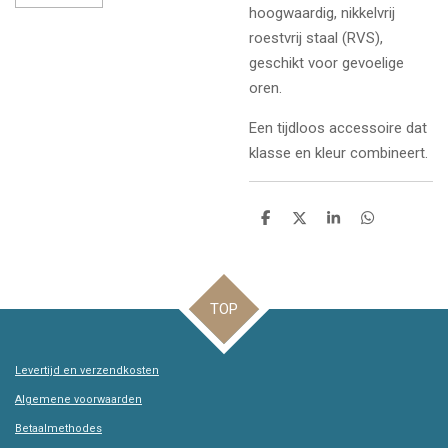
hoogwaardig, nikkelvrij
roestvrij staal (RVS),
geschikt voor gevoelige
oren.
Een tijdloos accessoire dat
klasse en kleur combineert.
D
D
S
D
e
e
h
e
l
e
a
l
e
l
r
e
n
e
n
TOP
Levertijd en verzendkosten
Algemene voorwaarden
Betaalmethodes