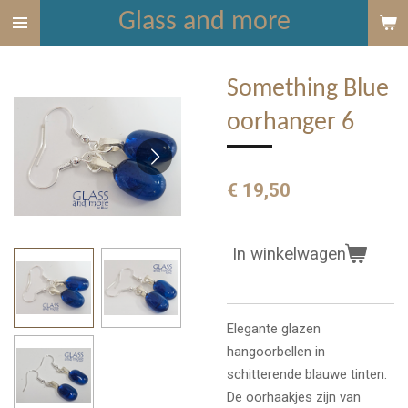
Glass and more
Ga
direct
naar
Something Blue
de
hoofdinhoud
oorhanger 6
€ 19,50
In winkelwagen
Elegante glazen
hangoorbellen in
schitterende blauwe tinten.
De oorhaakjes zijn van