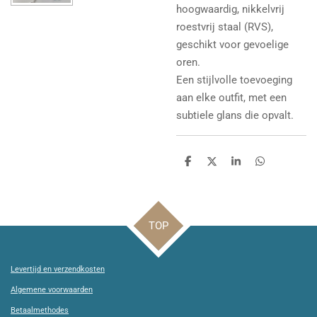
hoogwaardig, nikkelvrij
roestvrij staal (RVS),
geschikt voor gevoelige
oren.
Een stijlvolle toevoeging
aan elke outfit, met een
subtiele glans die opvalt.
D
D
S
D
e
e
h
e
l
e
a
l
e
l
r
e
n
e
n
TOP
Levertijd en verzendkosten
Algemene voorwaarden
Betaalmethodes