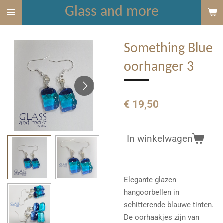
Glass and more
Ga
direct
naar
Something Blue
de
hoofdinhoud
oorhanger 3
€ 19,50
In winkelwagen
Elegante glazen
hangoorbellen in
schitterende blauwe tinten.
De oorhaakjes zijn van