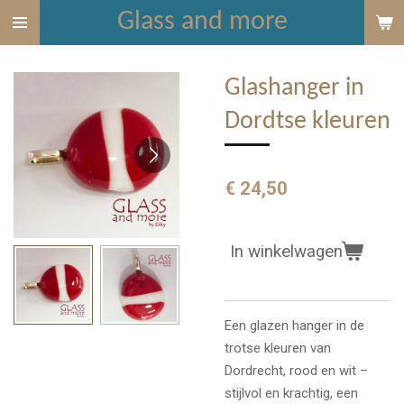
Glass and more
Ga
direct
naar
Glashanger in
de
hoofdinhoud
Dordtse kleuren
€ 24,50
In winkelwagen
Een glazen hanger in de
trotse kleuren van
Dordrecht, rood en wit –
stijlvol en krachtig, een