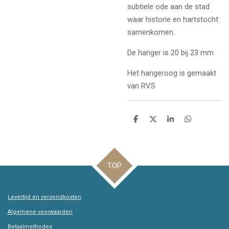
subtiele ode aan de stad
waar historie en hartstocht
samenkomen.
De hanger is 20 bij 23 mm
Het hangeroog is gemaakt
van RVS
D
D
S
D
e
e
h
e
l
e
a
l
e
l
r
e
n
e
n
TOP
Levertijd en verzendkosten
Algemene voorwaarden
Betaalmethodes