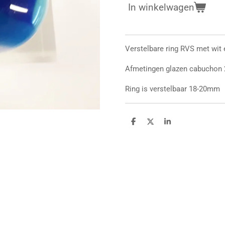
In winkelwagen
Verstelbare ring RVS met wit 
Afmetingen glazen cabuchon
Ring is verstelbaar 18-20mm
D
D
S
e
e
h
l
e
a
e
l
r
n
e