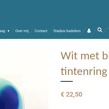
raag
Over mij
Contact
Stadsie kadobon
Wit met 
tintenrin
€ 22,50