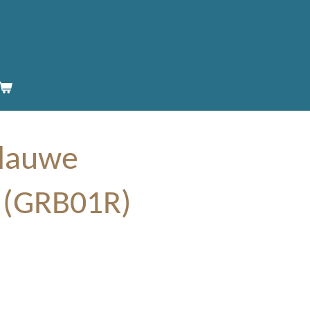
blauwe
g (GRB01R)