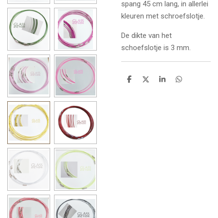
spang 45 cm lang, in allerlei
kleuren met schroefslotje.
De dikte van het
schoefslotje is 3 mm.
D
D
S
D
e
e
h
e
l
e
a
l
e
l
r
e
n
e
n