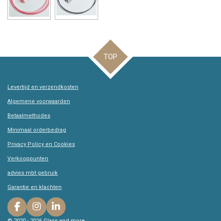
TOP
Levertijd en verzendkosten
Algemene voorwaarden
Betaalmethodes
Minimaal orderbedrag
Privacy Policy en Cookies
Verkooppunten
advies mbt gebruik
Garantie en klachten
F
I
L
a
n
i
© 2020 - 2026 Glass and more