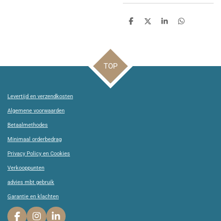
D
D
S
D
e
e
h
e
l
e
a
l
e
l
r
e
n
e
n
TOP
Levertijd en verzendkosten
Algemene voorwaarden
Betaalmethodes
Minimaal orderbedrag
Privacy Policy en Cookies
Verkooppunten
advies mbt gebruik
Garantie en klachten
F
I
L