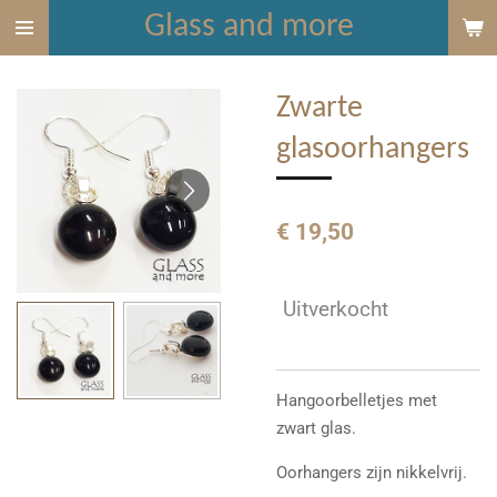
Glass and more
Ga
direct
naar
Zwarte
de
hoofdinhoud
glasoorhangers
€ 19,50
Uitverkocht
Hangoorbelletjes met
zwart glas.
Oorhangers zijn nikkelvrij.