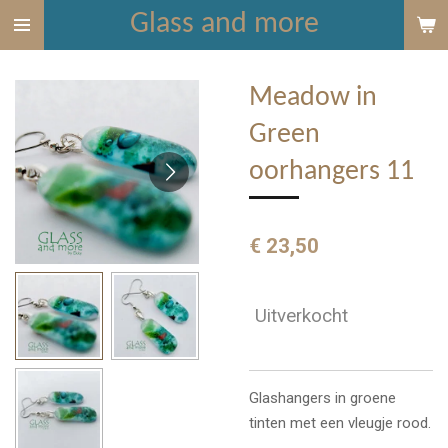
Glass and more
Ga
direct
naar
Meadow in
de
hoofdinhoud
Green
oorhangers 11
€ 23,50
Uitverkocht
Glashangers in groene
tinten met een vleugje rood.