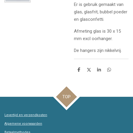
Er is gebruik gemaakt van
glas, glasfrit, bubbel poeder
en glasconfetti.
Afmeting glas is 30 x 15
mm excl oorhanger.
De hangers zijn nikkelvrij.
D
D
S
D
e
e
h
e
l
e
a
l
e
l
r
e
n
e
n
TOP
Levertijd en verzendkosten
Algemene voorwaarden
Betaalmethodes