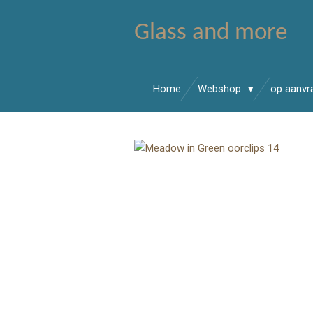
Ga
Glass and more
direct
naar
de
hoofdinhoud
Home
Webshop
op aanv