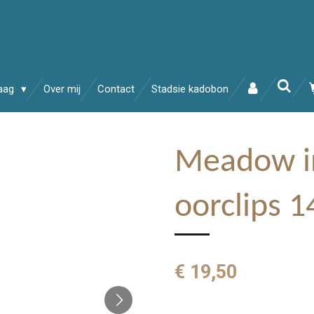
raag
Over mij
Contact
Stadsie kadobon
Meadow i
oorclips 1
€ 19,50