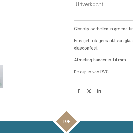
Uitverkocht
Glasclip oorbellen in groene t
Er is gebruik gemaakt van glas,
glasconfetti.
Afmeting hanger is 14 mm.
De clip is van RVS.
D
D
S
e
e
h
l
e
a
e
l
r
n
e
TOP